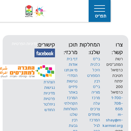
תפריט
המחלקות
תוכן
קישורים:
מדיניות הפרטיות
שלנו:
מרכזי:
בי"ס
דף בית
ים
כלנית
אודות
היכל
מי אנחנו
חיפוש
הספורט
הסדרי
רבין
נגישות
הצהרת
בי"ס
פיזיים
נגישות
מוריה
באתר
מדיניות
מרכז
המרכז
פרטיות
עלה
הקהילתי
ניוזלטר
צרכים
השלוחות
החודש
מיוחדים
שלנו
s
המרכז
רבין
karm
לגיל
גבעת