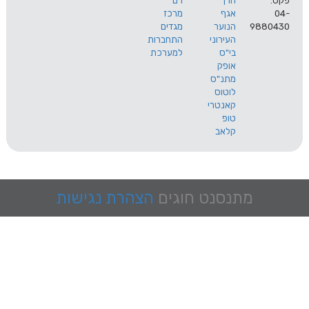
הרך
רם
אגף
מרכז
9
הנוער
מגדים
העירוני
התחברות
בי"ס
למערכת
אופק
מתנ"ס
לוטוס
קאנטרי
טופ
קלאב
מתנסנט
חוגים
הצהרת נגישות