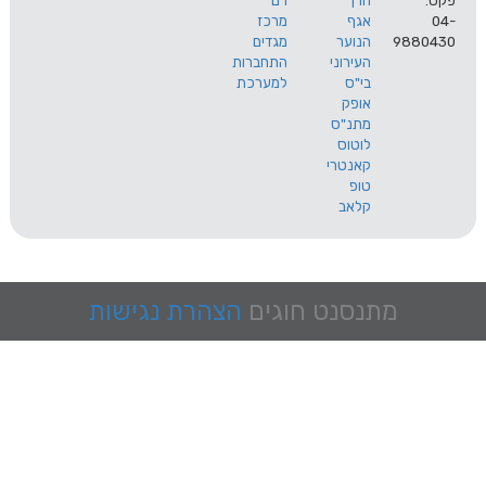
הרך
רם
אגף
מרכז
9
הנוער
מגדים
העירוני
התחברות
בי"ס
למערכת
אופק
מתנ"ס
לוטוס
קאנטרי
טופ
קלאב
מתנסנט
חוגים
הצהרת נגישות