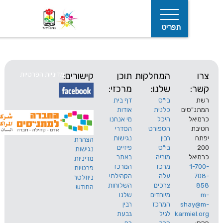
תפריט
המחלקות
תוכן
קישורים:
מדיניות הפרטיות
שלנו:
מרכזי:
בי"ס
דף בית
ים
כלנית
אודות
היכל
מי אנחנו
חיפוש
הספורט
הסדרי
רבין
נגישות
הצהרת
בי"ס
פיזיים
נגישות
מוריה
באתר
מדיניות
מרכז
המרכז
פרטיות
עלה
הקהילתי
ניוזלטר
צרכים
השלוחות
החודש
מיוחדים
שלנו
s
המרכז
רבין
karm
לגיל
גבעת