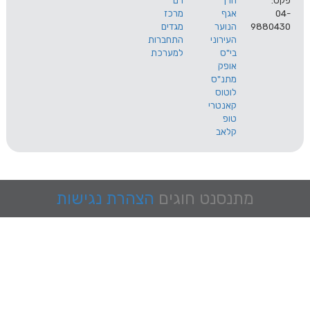
הרך
רם
אגף
מרכז
9
הנוער
מגדים
העירוני
התחברות
בי"ס
למערכת
אופק
מתנ"ס
לוטוס
קאנטרי
טופ
קלאב
מתנסנט
חוגים
הצהרת נגישות