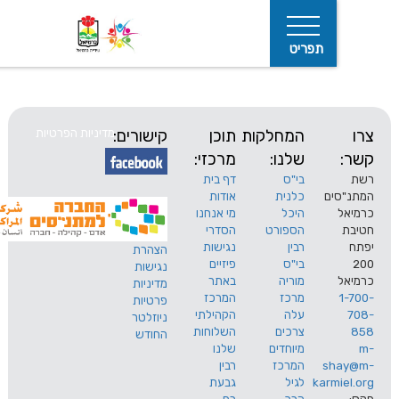
תפריט
המחלקות
תוכן
קישורים:
מדיניות הפרטיות
שלנו:
מרכזי:
בי"ס
דף בית
ים
כלנית
אודות
היכל
מי אנחנו
חיפוש
הספורט
הסדרי
רבין
נגישות
הצהרת
בי"ס
פיזיים
נגישות
מוריה
באתר
מדיניות
מרכז
המרכז
פרטיות
עלה
הקהילתי
ניוזלטר
צרכים
השלוחות
החודש
מיוחדים
שלנו
s
המרכז
רבין
karm
לגיל
גבעת