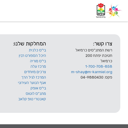
דף בית
אודות
השלוחות
צרו קשר:
המחלקות שלנו:
רשת המתנ"סים כרמיאל
בי"ס כלנית
חטיבת יפתח 200
היכל הספורט רבין
כרמיאל
בי"ס מוריה
1-700-708-858
מרכז עלה
m-shay@m-karmiel.org
צרכים מיוחדים
פקס: 04-9880430
המרכז לגיל הרך
אגף הנוער העירוני
בי"ס אופק
מתנ"ס לוטוס
קאנטרי טופ קלאב