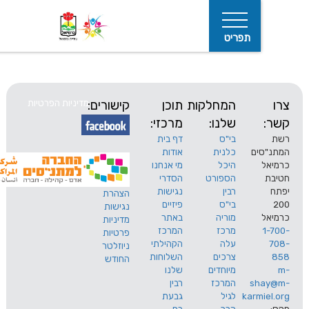
תפריט
המחלקות
תוכן
קישורים:
מדיניות הפרטיות
שלנו:
מרכזי:
בי"ס
דף בית
ים
כלנית
אודות
היכל
מי אנחנו
חיפוש
הספורט
הסדרי
רבין
נגישות
הצהרת
בי"ס
פיזיים
נגישות
מוריה
באתר
מדיניות
מרכז
המרכז
פרטיות
עלה
הקהילתי
ניוזלטר
צרכים
השלוחות
החודש
מיוחדים
שלנו
s
המרכז
רבין
karm
לגיל
גבעת