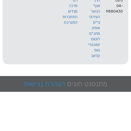
הרך
רם
אגף
מרכז
9
הנוער
מגדים
העירוני
התחברות
בי"ס
למערכת
אופק
מתנ"ס
לוטוס
קאנטרי
טופ
קלאב
מתנסנט
חוגים
הצהרת נגישות