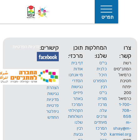
תפריט
המחלקות
תוכן
קישורים:
מדיניות הפרטיות
שלנו:
מרכזי:
בי"ס
דף בית
ים
כלנית
אודות
היכל
מי אנחנו
חיפוש
הספורט
הסדרי
רבין
נגישות
הצהרת
בי"ס
פיזיים
נגישות
מוריה
באתר
מדיניות
מרכז
המרכז
פרטיות
עלה
הקהילתי
ניוזלטר
צרכים
השלוחות
החודש
מיוחדים
שלנו
s
המרכז
רבין
karm
לגיל
גבעת