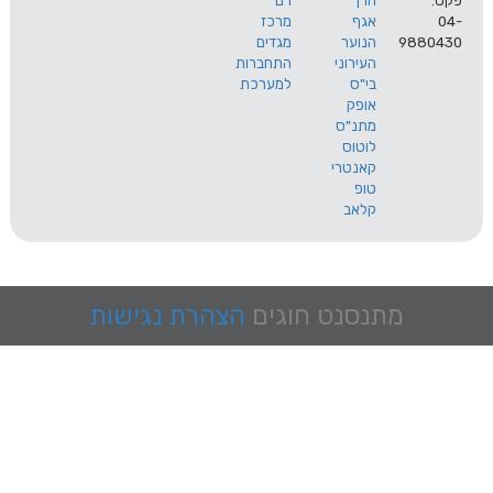
הרך
רם
אגף
מרכז
9
הנוער
מגדים
העירוני
התחברות
בי"ס
למערכת
אופק
מתנ"ס
לוטוס
קאנטרי
טופ
קלאב
מתנסנט
חוגים
הצהרת נגישות