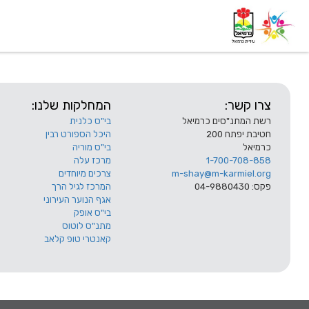
דף בית
אודות
השלוחות
צרו קשר:
המחלקות שלנו:
רשת המתנ"סים כרמיאל
בי"ס כלנית
חטיבת יפתח 200
היכל הספורט רבין
כרמיאל
בי"ס מוריה
1-700-708-858
מרכז עלה
m-shay@m-karmiel.org
צרכים מיוחדים
פקס: 04-9880430
המרכז לגיל הרך
אגף הנוער העירוני
בי"ס אופק
מתנ"ס לוטוס
קאנטרי טופ קלאב