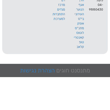
הרך
רם
אגף
מרכז
9
הנוער
מגדים
העירוני
התחברות
בי"ס
למערכת
אופק
מתנ"ס
לוטוס
קאנטרי
טופ
קלאב
מתנסנט
חוגים
הצהרת נגישות