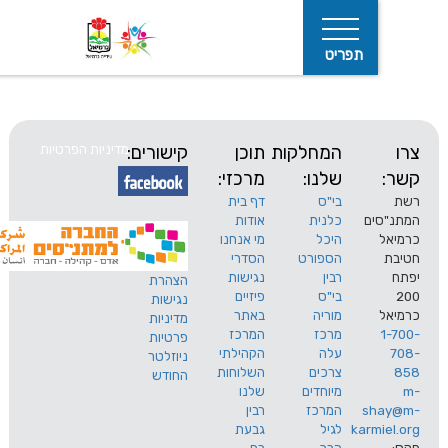
תפריט
המחלקות
תוכן
קישורים:
מדיניות הפרטיות
שלנו:
מרכזי:
בי"ס
דף בית
ים
כלנית
אודות
היכל
מי אנחנו
חיפוש
הספורט
הסדרי
רבין
נגישות
הצהרת
בי"ס
פיזיים
נגישות
מוריה
באתר
מדיניות
מרכז
המרכז
פרטיות
עלה
הקהילתי
ניוזלטר
צרכים
השלוחות
החודש
מיוחדים
שלנו
s
המרכז
רבין
karm
לגיל
גבעת