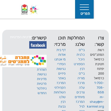
תפריט
המחלקות
תוכן
קישורים:
מדיניות הפרטיות
שלנו:
מרכזי:
בי"ס
דף בית
ים
כלנית
אודות
היכל
מי אנחנו
חיפוש
הספורט
הסדרי
רבין
נגישות
הצהרת
בי"ס
פיזיים
נגישות
מוריה
באתר
מדיניות
מרכז
המרכז
פרטיות
עלה
הקהילתי
ניוזלטר
צרכים
השלוחות
החודש
מיוחדים
שלנו
s
המרכז
רבין
karm
לגיל
גבעת