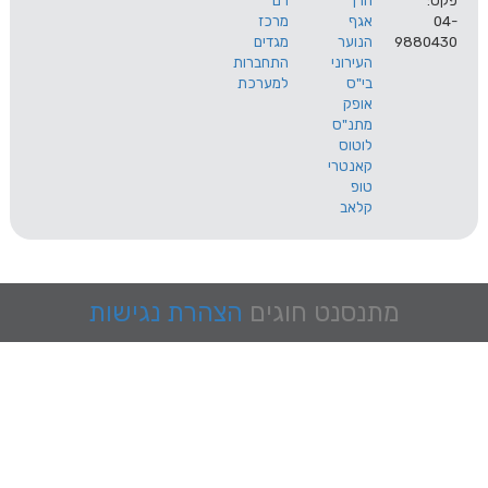
הרך
רם
אגף
מרכז
9
הנוער
מגדים
העירוני
התחברות
בי"ס
למערכת
אופק
מתנ"ס
לוטוס
קאנטרי
טופ
קלאב
מתנסנט
חוגים
הצהרת נגישות