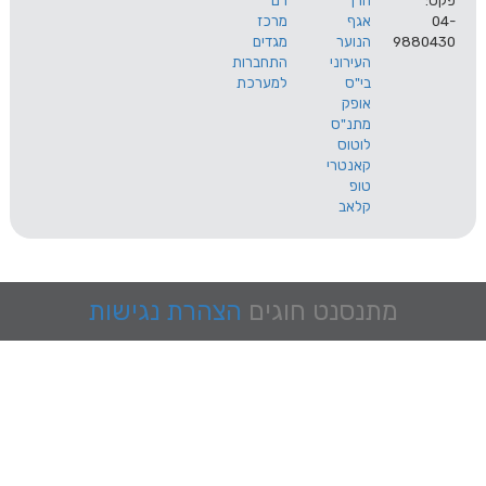
הרך
רם
אגף
מרכז
9
הנוער
מגדים
העירוני
התחברות
בי"ס
למערכת
אופק
מתנ"ס
לוטוס
קאנטרי
טופ
קלאב
מתנסנט
חוגים
הצהרת נגישות