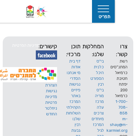
תפריט
המחלקות
תוכן
קישורים:
מדיניות הפרטיות
שלנו:
מרכזי:
בי"ס
דף בית
ים
כלנית
אודות
היכל
מי אנחנו
חיפוש
הספורט
הסדרי
רבין
נגישות
הצהרת
בי"ס
פיזיים
נגישות
מוריה
באתר
מדיניות
מרכז
המרכז
פרטיות
עלה
הקהילתי
ניוזלטר
צרכים
השלוחות
החודש
מיוחדים
שלנו
s
המרכז
רבין
karm
לגיל
גבעת