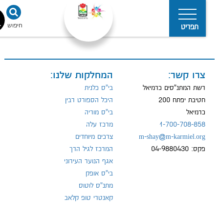
חיפוש
נגישו
תפריט
צרו קשר:
המחלקות שלנו:
מדיניות
הפרטיות
רשת המתנ"סים כרמיאל
בי"ס כלנית
חטיבת יפתח 200
היכל הספורט רבין
כרמיאל
בי"ס מוריה
1-700-708-858
מרכז עלה
m-shay@m-karmiel.org
צרכים מיוחדים
פקס: 04-9880430
המרכז לגיל הרך
אגף הנוער העירוני
בי"ס אופק
מתנ"ס לוטוס
קאנטרי טופ קלאב