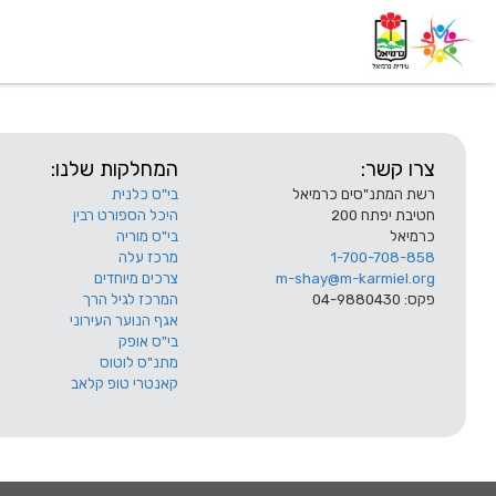
דף בית
אודות
השלוחות
צרו קשר:
המחלקות שלנו:
רשת המתנ"סים כרמיאל
בי"ס כלנית
חטיבת יפתח 200
היכל הספורט רבין
כרמיאל
בי"ס מוריה
1-700-708-858
מרכז עלה
m-shay@m-karmiel.org
צרכים מיוחדים
פקס: 04-9880430
המרכז לגיל הרך
אגף הנוער העירוני
בי"ס אופק
מתנ"ס לוטוס
קאנטרי טופ קלאב