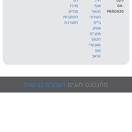
הרך
רם
אגף
מרכז
9
הנוער
מגדים
העירוני
התחברות
בי"ס
למערכת
אופק
מתנ"ס
לוטוס
קאנטרי
טופ
קלאב
מתנסנט
חוגים
הצהרת נגישות