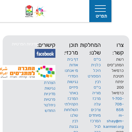
תפריט
המחלקות
תוכן
קישורים:
מדיניות הפרטיות
שלנו:
מרכזי:
בי"ס
דף בית
ים
כלנית
אודות
היכל
מי אנחנו
חיפוש
הספורט
הסדרי
רבין
נגישות
הצהרת
בי"ס
פיזיים
נגישות
מוריה
באתר
מדיניות
מרכז
המרכז
פרטיות
עלה
הקהילתי
ניוזלטר
צרכים
השלוחות
החודש
מיוחדים
שלנו
s
המרכז
רבין
karm
לגיל
גבעת