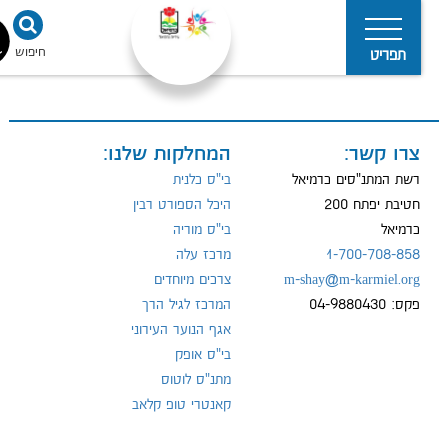
חיפוש
נגישו
תפריט
צרו קשר:
המחלקות שלנו:
מדיניות
הפרטיות
רשת המתנ"סים כרמיאל
בי"ס כלנית
חטיבת יפתח 200
היכל הספורט רבין
כרמיאל
בי"ס מוריה
1-700-708-858
מרכז עלה
m-shay@m-karmiel.org
צרכים מיוחדים
פקס: 04-9880430
המרכז לגיל הרך
אגף הנוער העירוני
בי"ס אופק
מתנ"ס לוטוס
קאנטרי טופ קלאב