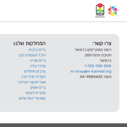
דף בית
אודות
השלוחות
צרו קשר:
המחלקות שלנו:
רשת המתנ"סים כרמיאל
בי"ס כלנית
חטיבת יפתח 200
היכל הספורט רבין
כרמיאל
בי"ס מוריה
1-700-708-858
מרכז עלה
m-shay@m-karmiel.org
צרכים מיוחדים
פקס: 04-9880430
המרכז לגיל הרך
אגף הנוער העירוני
בי"ס אופק
מתנ"ס לוטוס
קאנטרי טופ קלאב