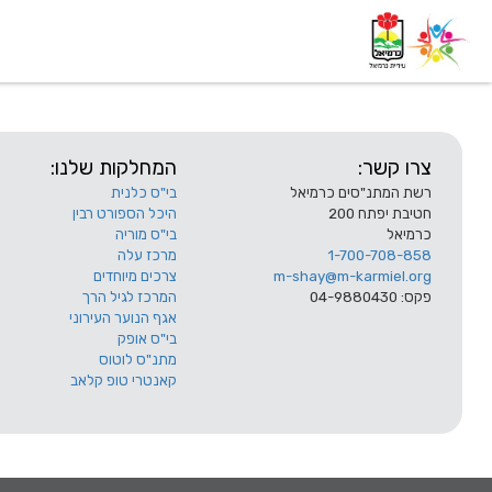
דף בית
אודות
השלוחות
צרו קשר:
המחלקות שלנו:
רשת המתנ"סים כרמיאל
בי"ס כלנית
חטיבת יפתח 200
היכל הספורט רבין
כרמיאל
בי"ס מוריה
1-700-708-858
מרכז עלה
m-shay@m-karmiel.org
צרכים מיוחדים
פקס: 04-9880430
המרכז לגיל הרך
אגף הנוער העירוני
בי"ס אופק
מתנ"ס לוטוס
קאנטרי טופ קלאב