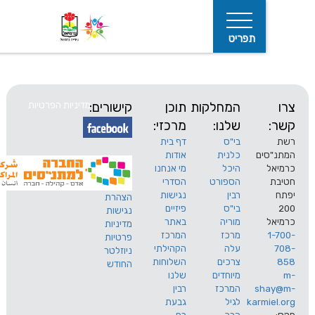
תפריט
המחלקות
תוכן
קישורים:
מדיניות הפרטיות
שלנו:
מרכזי:
בי"ס
דף בית
ים
כלנית
אודות
היכל
מי אנחנו
חיפוש
הספורט
הסדרי
רבין
נגישות
הצהרת
בי"ס
פיזיים
נגישות
מוריה
באתר
מדיניות
מרכז
המרכז
פרטיות
עלה
הקהילתי
ניוזלטר
צרכים
השלוחות
החודש
מיוחדים
שלנו
s
המרכז
רבין
karm
לגיל
גבעת