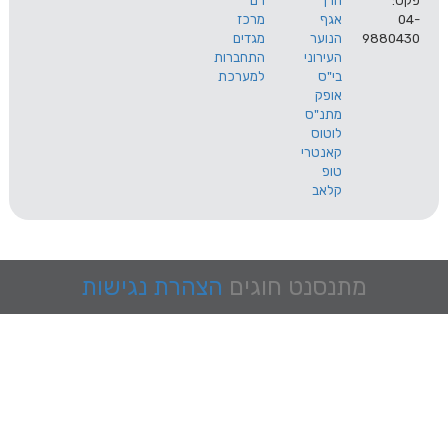
הרך
רם
אגף
מרכז
9
הנוער
מגדים
העירוני
התחברות
בי"ס
למערכת
אופק
מתנ"ס
לוטוס
קאנטרי
טופ
קלאב
מתנסנט
חוגים
הצהרת נגישות