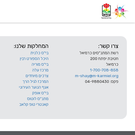
דף בית
אודות
השלוחות
צרו קשר:
המחלקות שלנו:
רשת המתנ"סים כרמיאל
בי"ס כלנית
חטיבת יפתח 200
היכל הספורט רבין
כרמיאל
בי"ס מוריה
1-700-708-858
מרכז עלה
m-shay@m-karmiel.org
צרכים מיוחדים
פקס: 04-9880430
המרכז לגיל הרך
אגף הנוער העירוני
בי"ס אופק
מתנ"ס לוטוס
קאנטרי טופ קלאב