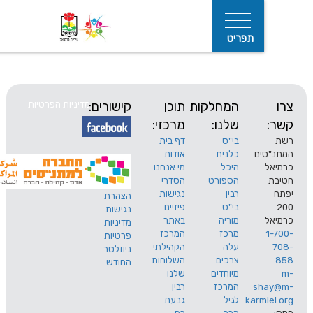
תפריט
המחלקות
תוכן
קישורים:
מדיניות הפרטיות
שלנו:
מרכזי:
בי"ס
דף בית
ים
כלנית
אודות
היכל
מי אנחנו
חיפוש
הספורט
הסדרי
רבין
נגישות
הצהרת
בי"ס
פיזיים
נגישות
מוריה
באתר
מדיניות
מרכז
המרכז
פרטיות
עלה
הקהילתי
ניוזלטר
צרכים
השלוחות
החודש
מיוחדים
שלנו
s
המרכז
רבין
karm
לגיל
גבעת