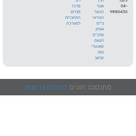
הרך
רם
אגף
מרכז
9
הנוער
מגדים
העירוני
התחברות
בי"ס
למערכת
אופק
מתנ"ס
לוטוס
קאנטרי
טופ
קלאב
מתנסנט
חוגים
הצהרת נגישות