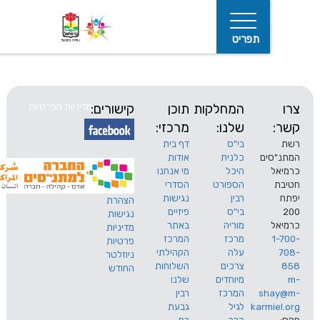
תפריט
המחלקות
תוכן
קישורים:
מדיניות הפרטיות
שלנו:
מרכזי:
בי"ס
דף בית
ים
כלנית
אודות
היכל
מי אנחנו
חיפוש
הספורט
הסדרי
רבין
נגישות
הצהרת
בי"ס
פיזיים
נגישות
מוריה
באתר
מדיניות
מרכז
המרכז
פרטיות
עלה
הקהילתי
ניוזלטר
צרכים
השלוחות
החודש
מיוחדים
שלנו
s
המרכז
רבין
karm
לגיל
גבעת