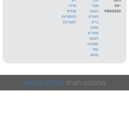
הרך
רם
אגף
מרכז
9
הנוער
מגדים
העירוני
התחברות
בי"ס
למערכת
אופק
מתנ"ס
לוטוס
קאנטרי
טופ
קלאב
מתנסנט
חוגים
הצהרת נגישות