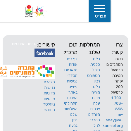
תפריט
המחלקות
תוכן
קישורים:
מדיניות הפרטיות
שלנו:
מרכזי:
בי"ס
דף בית
ים
כלנית
אודות
היכל
מי אנחנו
חיפוש
הספורט
הסדרי
רבין
נגישות
הצהרת
בי"ס
פיזיים
נגישות
מוריה
באתר
מדיניות
מרכז
המרכז
פרטיות
עלה
הקהילתי
ניוזלטר
צרכים
השלוחות
החודש
מיוחדים
שלנו
s
המרכז
רבין
karm
לגיל
גבעת