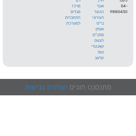
הרך
רם
אגף
מרכז
9
הנוער
מגדים
העירוני
התחברות
בי"ס
למערכת
אופק
מתנ"ס
לוטוס
קאנטרי
טופ
קלאב
מתנסנט
חוגים
הצהרת נגישות