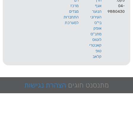
הרך
רם
אגף
מרכז
9
הנוער
מגדים
העירוני
התחברות
בי"ס
למערכת
אופק
מתנ"ס
לוטוס
קאנטרי
טופ
קלאב
מתנסנט
חוגים
הצהרת נגישות