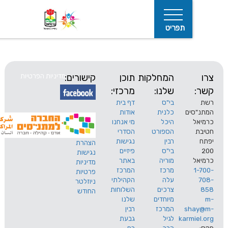
תפריט
המחלקות
תוכן
קישורים:
מדיניות הפרטיות
שלנו:
מרכזי:
בי"ס
דף בית
ים
כלנית
אודות
היכל
מי אנחנו
חיפוש
הספורט
הסדרי
רבין
נגישות
הצהרת
בי"ס
פיזיים
נגישות
מוריה
באתר
מדיניות
מרכז
המרכז
פרטיות
עלה
הקהילתי
ניוזלטר
צרכים
השלוחות
החודש
מיוחדים
שלנו
s
המרכז
רבין
karm
לגיל
גבעת