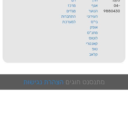
הרך
רם
אגף
מרכז
9
הנוער
מגדים
העירוני
התחברות
בי"ס
למערכת
אופק
מתנ"ס
לוטוס
קאנטרי
טופ
קלאב
מתנסנט
חוגים
הצהרת נגישות