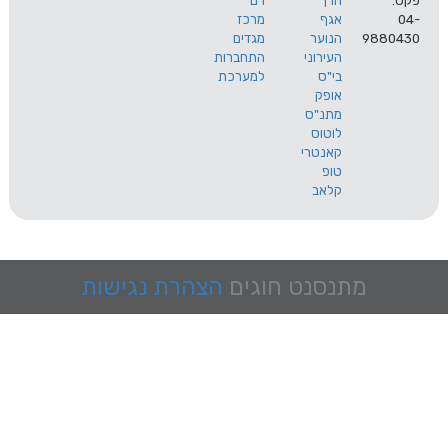
הרך
רם
אגף
מרכז
9
הנוער
מגדים
העירוני
התחברות
בי"ס
למערכת
אופק
מתנ"ס
לוטוס
קאנטרי
טופ
קלאב
מתנסנט
חוגים
הצהרת נגישות