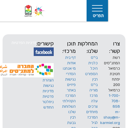
תפריט
המחלקות
תוכן
קישורים:
מדיניות הפרטיות
שלנו:
מרכזי:
בי"ס
דף בית
ים
כלנית
אודות
היכל
מי אנחנו
חיפוש
הספורט
הסדרי
רבין
נגישות
הצהרת
בי"ס
פיזיים
נגישות
מוריה
באתר
מדיניות
מרכז
המרכז
פרטיות
עלה
הקהילתי
ניוזלטר
צרכים
השלוחות
החודש
מיוחדים
שלנו
s
המרכז
רבין
karm
לגיל
גבעת