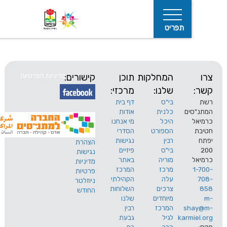
תפריט
המחלקות
תוכן
קישורים:
מדיניות הפרטיות
שלנו:
מרכזי:
בי"ס
דף בית
ים
כלנית
אודות
היכל
מי אנחנו
חיפוש
הספורט
הסדרי
רבין
נגישות
הצהרת
בי"ס
פיזיים
נגישות
מוריה
באתר
מדיניות
מרכז
המרכז
פרטיות
עלה
הקהילתי
ניוזלטר
צרכים
השלוחות
החודש
מיוחדים
שלנו
s
המרכז
רבין
karm
לגיל
גבעת