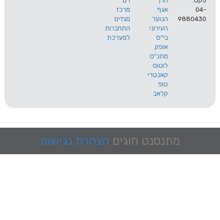
הרך
רם
אגף
מרכז
9
הנוער
מגדים
העירוני
התחברות
בי"ס
למערכת
אופק
מתנ"ס
לוטוס
קאנטרי
טופ
קלאב
מתנסנט
חוגים
הצהרת נגישות