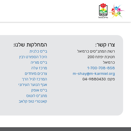
דף בית
אודות
השלוחות
צרו קשר:
המחלקות שלנו:
רשת המתנ"סים כרמיאל
בי"ס כלנית
חטיבת יפתח 200
היכל הספורט רבין
כרמיאל
בי"ס מוריה
1-700-708-858
מרכז עלה
m-shay@m-karmiel.org
צרכים מיוחדים
פקס: 04-9880430
המרכז לגיל הרך
אגף הנוער העירוני
בי"ס אופק
מתנ"ס לוטוס
קאנטרי טופ קלאב