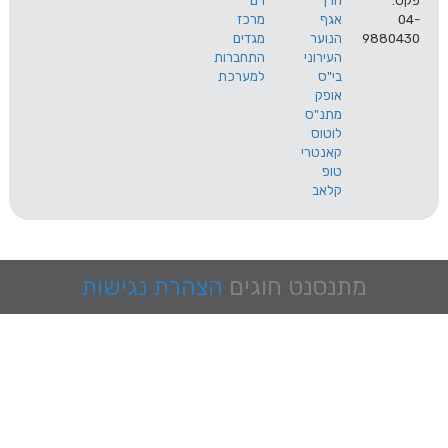
הרך
רם
אגף
מרכז
9
הנוער
מגדים
העירוני
התחברות
בי"ס
למערכת
אופק
מתנ"ס
לוטוס
קאנטרי
טופ
קלאב
מתנסנט
חוגים
הצהרת נגישות