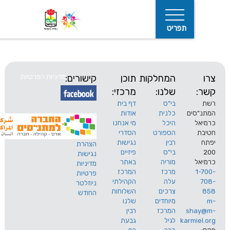
תפריט
המחלקות
תוכן
קישורים:
מדיניות הפרטיות
שלנו:
מרכזי:
בי"ס
דף בית
ים
כלנית
אודות
היכל
מי אנחנו
חיפוש
הספורט
הסדרי
רבין
נגישות
הצהרת
בי"ס
פיזיים
נגישות
מוריה
באתר
מדיניות
מרכז
המרכז
פרטיות
עלה
הקהילתי
ניוזלטר
צרכים
השלוחות
החודש
מיוחדים
שלנו
s
המרכז
רבין
karm
לגיל
גבעת