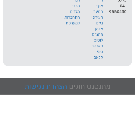
הרך
רם
אגף
מרכז
9
הנוער
מגדים
העירוני
התחברות
בי"ס
למערכת
אופק
מתנ"ס
לוטוס
קאנטרי
טופ
קלאב
מתנסנט
חוגים
הצהרת נגישות