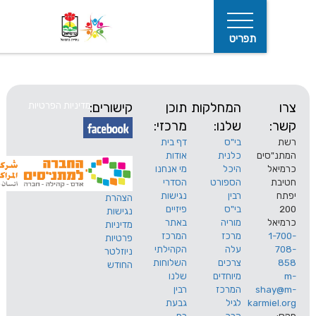
תפריט
המחלקות
תוכן
קישורים:
מדיניות הפרטיות
שלנו:
מרכזי:
בי"ס
דף בית
ים
כלנית
אודות
היכל
מי אנחנו
חיפוש
הספורט
הסדרי
רבין
נגישות
הצהרת
בי"ס
פיזיים
נגישות
מוריה
באתר
מדיניות
מרכז
המרכז
פרטיות
עלה
הקהילתי
ניוזלטר
צרכים
השלוחות
החודש
מיוחדים
שלנו
s
המרכז
רבין
karm
לגיל
גבעת