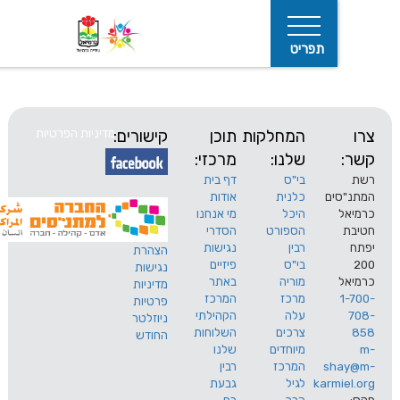
תפריט
המחלקות
תוכן
קישורים:
מדיניות הפרטיות
שלנו:
מרכזי:
בי"ס
דף בית
ים
כלנית
אודות
היכל
מי אנחנו
חיפוש
הספורט
הסדרי
רבין
נגישות
הצהרת
בי"ס
פיזיים
נגישות
מוריה
באתר
מדיניות
מרכז
המרכז
פרטיות
עלה
הקהילתי
ניוזלטר
צרכים
השלוחות
החודש
מיוחדים
שלנו
s
המרכז
רבין
karm
לגיל
גבעת