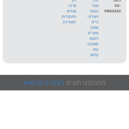
הרך
רם
אגף
מרכז
9
הנוער
מגדים
העירוני
התחברות
בי"ס
למערכת
אופק
מתנ"ס
לוטוס
קאנטרי
טופ
קלאב
מתנסנט
חוגים
הצהרת נגישות