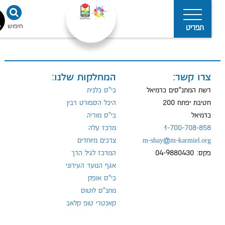
חיפוש
נגישו
תפריט
צרו קשר:
המחלקות שלנו:
מדיניות
הפרטיות
רשת המתנ"סים כרמיאל
בי"ס כלנית
חטיבת יפתח 200
היכל הספורט רבין
כרמיאל
בי"ס מוריה
1-700-708-858
מרכז עלה
m-shay@m-karmiel.org
צרכים מיוחדים
פקס: 04-9880430
המרכז לגיל הרך
אגף הנוער העירוני
בי"ס אופק
מתנ"ס לוטוס
קאנטרי טופ קלאב