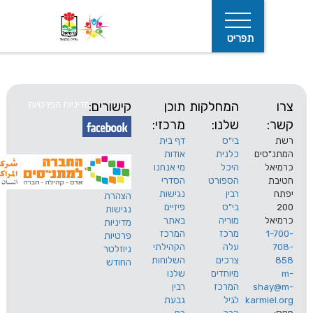
תפריט
המחלקות
תוכן
קישורים:
מדיניות הפרטיות
שלנו:
מרכזי:
בי"ס
דף בית
ים
כלנית
אודות
היכל
מי אנחנו
חיפוש
הספורט
הסדרי
רבין
נגישות
הצהרת
בי"ס
פיזיים
נגישות
מוריה
באתר
מדיניות
מרכז
המרכז
פרטיות
עלה
הקהילתי
ניוזלטר
צרכים
השלוחות
החודש
מיוחדים
שלנו
s
המרכז
רבין
karm
לגיל
גבעת