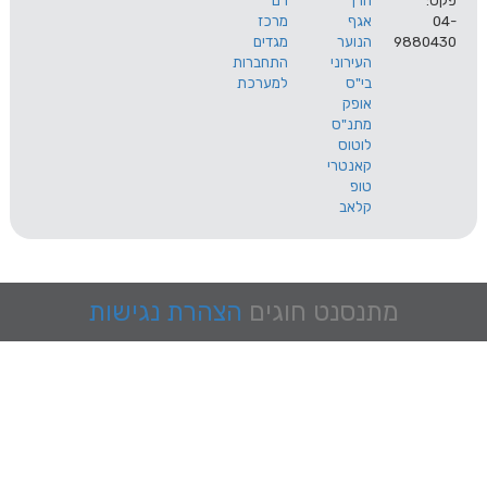
הרך
רם
אגף
מרכז
9
הנוער
מגדים
העירוני
התחברות
בי"ס
למערכת
אופק
מתנ"ס
לוטוס
קאנטרי
טופ
קלאב
מתנסנט
חוגים
הצהרת נגישות