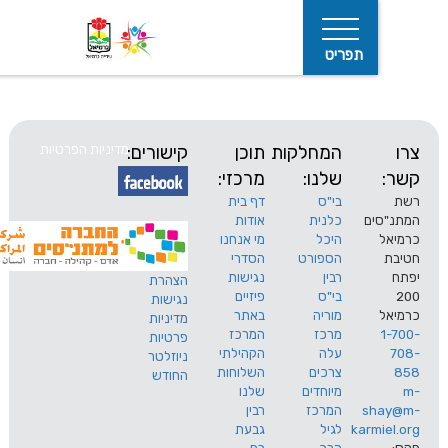
תפריט
המחלקות
תוכן
קישורים:
מדיניות הפרטיות
שלנו:
מרכזי:
בי"ס
דף בית
ים
כלנית
אודות
היכל
מי אנחנו
חיפוש
הספורט
הסדרי
רבין
נגישות
הצהרת
בי"ס
פיזיים
נגישות
מוריה
באתר
מדיניות
מרכז
המרכז
פרטיות
עלה
הקהילתי
ניוזלטר
צרכים
השלוחות
החודש
מיוחדים
שלנו
s
המרכז
רבין
karm
לגיל
גבעת