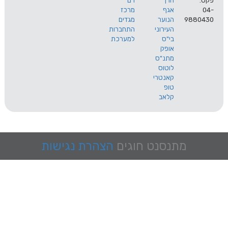
הרך
רם
אגף
מרכז
9
הנוער
מגדים
העירוני
התחברות
בי"ס
למערכת
אופק
מתנ"ס
לוטוס
קאנטרי
טופ
קלאב
מתנסנט
חוגים
הצהרת נגישות