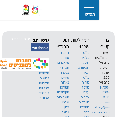
תפריט
המחלקות
תוכן
קישורים:
מדיניות הפרטיות
שלנו:
מרכזי:
בי"ס
דף בית
ים
כלנית
אודות
היכל
מי אנחנו
חיפוש
הספורט
הסדרי
רבין
נגישות
הצהרת
בי"ס
פיזיים
נגישות
מוריה
באתר
מדיניות
מרכז
המרכז
פרטיות
עלה
הקהילתי
ניוזלטר
צרכים
השלוחות
החודש
מיוחדים
שלנו
s
המרכז
רבין
karm
לגיל
גבעת