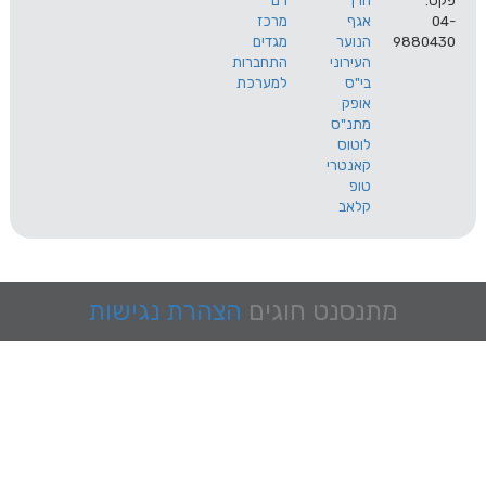
הרך
רם
אגף
מרכז
9
הנוער
מגדים
העירוני
התחברות
בי"ס
למערכת
אופק
מתנ"ס
לוטוס
קאנטרי
טופ
קלאב
מתנסנט
חוגים
הצהרת נגישות