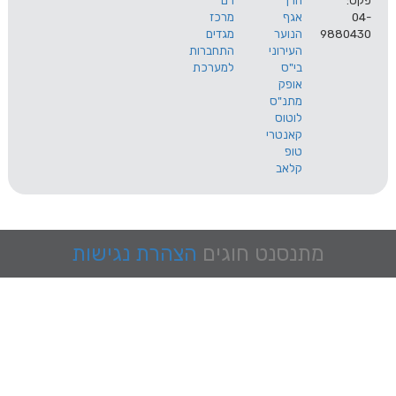
הרך
רם
אגף
מרכז
9
הנוער
מגדים
העירוני
התחברות
בי"ס
למערכת
אופק
מתנ"ס
לוטוס
קאנטרי
טופ
קלאב
מתנסנט
חוגים
הצהרת נגישות