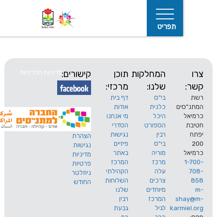
תפריט
המחלקות
תוכן
קישורים:
מדיניות הפרטיות
שלנו:
מרכזי:
בי"ס
דף בית
ים
כלנית
אודות
היכל
מי אנחנו
חיפוש
הספורט
הסדרי
רבין
נגישות
הצהרת
בי"ס
פיזיים
נגישות
מוריה
באתר
מדיניות
מרכז
המרכז
פרטיות
עלה
הקהילתי
ניוזלטר
צרכים
השלוחות
החודש
מיוחדים
שלנו
s
המרכז
רבין
karm
לגיל
גבעת