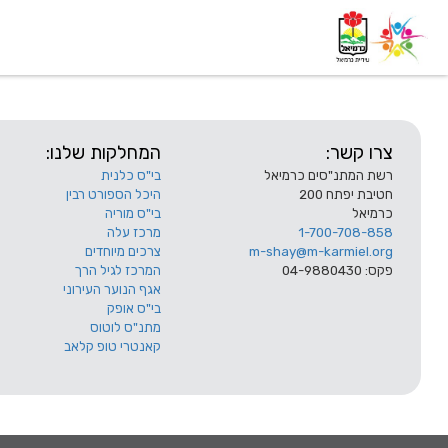
דף בית
אודות
השלוחות
צרו קשר:
המחלקות שלנו:
רשת המתנ"סים כרמיאל
בי"ס כלנית
חטיבת יפתח 200
היכל הספורט רבין
כרמיאל
בי"ס מוריה
1-700-708-858
מרכז עלה
m-shay@m-karmiel.org
צרכים מיוחדים
פקס: 04-9880430
המרכז לגיל הרך
אגף הנוער העירוני
בי"ס אופק
מתנ"ס לוטוס
קאנטרי טופ קלאב