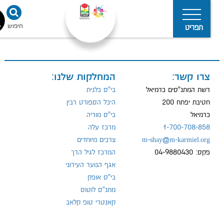
חיפוש
נגישו
תפריט
צרו קשר:
המחלקות שלנו:
מדיניות
הפרטיות
רשת המתנ"סים כרמיאל
בי"ס כלנית
חטיבת יפתח 200
היכל הספורט רבין
כרמיאל
בי"ס מוריה
1-700-708-858
מרכז עלה
m-shay@m-karmiel.org
צרכים מיוחדים
פקס: 04-9880430
המרכז לגיל הרך
אגף הנוער העירוני
בי"ס אופק
מתנ"ס לוטוס
קאנטרי טופ קלאב