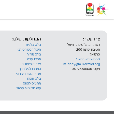
דף בית
אודות
השלוחות
צרו קשר:
המחלקות שלנו:
רשת המתנ"סים כרמיאל
בי"ס כלנית
חטיבת יפתח 200
היכל הספורט רבין
כרמיאל
בי"ס מוריה
1-700-708-858
מרכז עלה
m-shay@m-karmiel.org
צרכים מיוחדים
פקס: 04-9880430
המרכז לגיל הרך
אגף הנוער העירוני
בי"ס אופק
מתנ"ס לוטוס
קאנטרי טופ קלאב