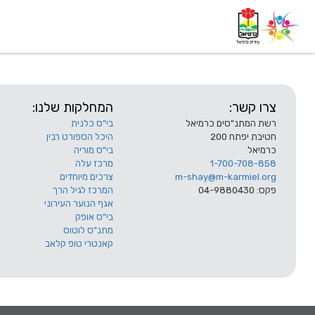
דף בית
אודות
השלוחות
צרו קשר:
המחלקות שלנו:
רשת המתנ"סים כרמיאל
בי"ס כלנית
חטיבת יפתח 200
היכל הספורט רבין
כרמיאל
בי"ס מוריה
1-700-708-858
מרכז עלה
m-shay@m-karmiel.org
צרכים מיוחדים
פקס: 04-9880430
המרכז לגיל הרך
אגף הנוער העירוני
בי"ס אופק
מתנ"ס לוטוס
קאנטרי טופ קלאב