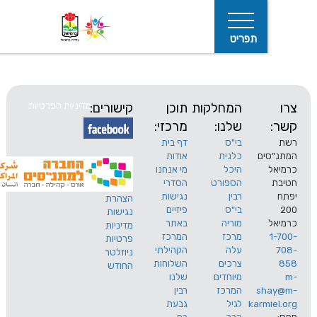
תפריט
המחלקות
תוכן
קישורים:
מדיניות הפרטיות
שלנו:
מרכזי:
בי"ס
דף בית
ים
כלנית
אודות
היכל
מי אנחנו
חיפוש
הספורט
הסדרי
רבין
נגישות
הצהרת
בי"ס
פיזיים
נגישות
מוריה
באתר
מדיניות
מרכז
המרכז
פרטיות
עלה
הקהילתי
ניוזלטר
צרכים
השלוחות
החודש
מיוחדים
שלנו
s
המרכז
רבין
karm
לגיל
גבעת