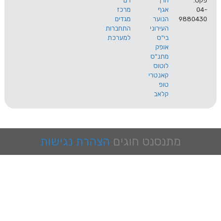
הרך
רם
אגף
מרכז
9
הנוער
מגדים
העירוני
התחברות
בי"ס
למערכת
אופק
מתנ"ס
לוטוס
קאנטרי
טופ
קלאב
מתנסנט
חוגים
הצהרת נגישות