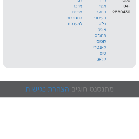
הרך
רם
אגף
מרכז
9
הנוער
מגדים
העירוני
התחברות
בי"ס
למערכת
אופק
מתנ"ס
לוטוס
קאנטרי
טופ
קלאב
מתנסנט
חוגים
הצהרת נגישות