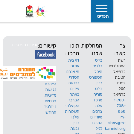
תפריט
המחלקות
תוכן
קישורים:
מדיניות הפרטיות
שלנו:
מרכזי:
בי"ס
דף בית
ים
כלנית
אודות
היכל
מי אנחנו
חיפוש
הספורט
הסדרי
רבין
נגישות
הצהרת
בי"ס
פיזיים
נגישות
מוריה
באתר
מדיניות
מרכז
המרכז
פרטיות
עלה
הקהילתי
ניוזלטר
צרכים
השלוחות
החודש
מיוחדים
שלנו
s
המרכז
רבין
karm
לגיל
גבעת