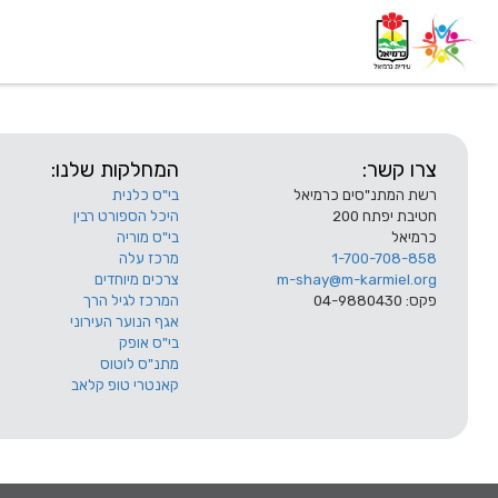
דף בית
אודות
השלוחות
צרו קשר:
המחלקות שלנו:
רשת המתנ"סים כרמיאל
בי"ס כלנית
חטיבת יפתח 200
היכל הספורט רבין
כרמיאל
בי"ס מוריה
1-700-708-858
מרכז עלה
m-shay@m-karmiel.org
צרכים מיוחדים
פקס: 04-9880430
המרכז לגיל הרך
אגף הנוער העירוני
בי"ס אופק
מתנ"ס לוטוס
קאנטרי טופ קלאב