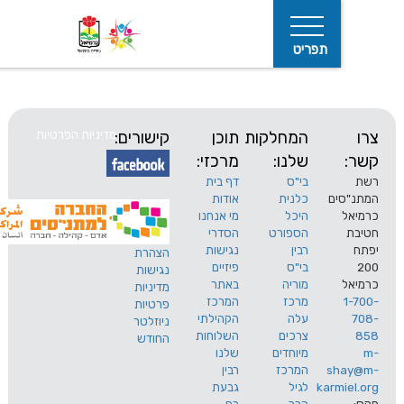
תפריט
המחלקות
תוכן
קישורים:
מדיניות הפרטיות
שלנו:
מרכזי:
בי"ס
דף בית
ים
כלנית
אודות
היכל
מי אנחנו
חיפוש
הספורט
הסדרי
רבין
נגישות
הצהרת
בי"ס
פיזיים
נגישות
מוריה
באתר
מדיניות
מרכז
המרכז
פרטיות
עלה
הקהילתי
ניוזלטר
צרכים
השלוחות
החודש
מיוחדים
שלנו
s
המרכז
רבין
karm
לגיל
גבעת