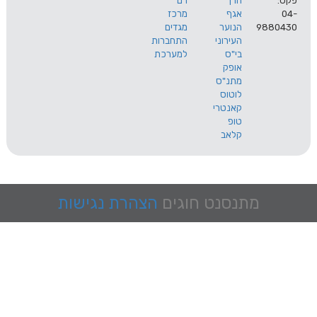
הרך
רם
אגף
מרכז
9
הנוער
מגדים
העירוני
התחברות
בי"ס
למערכת
אופק
מתנ"ס
לוטוס
קאנטרי
טופ
קלאב
מתנסנט
חוגים
הצהרת נגישות