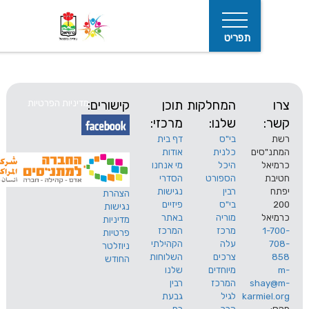
תפריט
המחלקות
תוכן
קישורים:
מדיניות הפרטיות
שלנו:
מרכזי:
בי"ס
דף בית
ים
כלנית
אודות
היכל
מי אנחנו
חיפוש
הספורט
הסדרי
רבין
נגישות
הצהרת
בי"ס
פיזיים
נגישות
מוריה
באתר
מדיניות
מרכז
המרכז
פרטיות
עלה
הקהילתי
ניוזלטר
צרכים
השלוחות
החודש
מיוחדים
שלנו
s
המרכז
רבין
karm
לגיל
גבעת