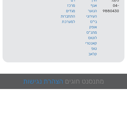
הרך
רם
אגף
מרכז
9
הנוער
מגדים
העירוני
התחברות
בי"ס
למערכת
אופק
מתנ"ס
לוטוס
קאנטרי
טופ
קלאב
מתנסנט
חוגים
הצהרת נגישות