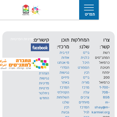
תפריט
המחלקות
תוכן
קישורים:
מדיניות הפרטיות
שלנו:
מרכזי:
בי"ס
דף בית
ים
כלנית
אודות
היכל
מי אנחנו
חיפוש
הספורט
הסדרי
רבין
נגישות
הצהרת
בי"ס
פיזיים
נגישות
מוריה
באתר
מדיניות
מרכז
המרכז
פרטיות
עלה
הקהילתי
ניוזלטר
צרכים
השלוחות
החודש
מיוחדים
שלנו
s
המרכז
רבין
karm
לגיל
גבעת