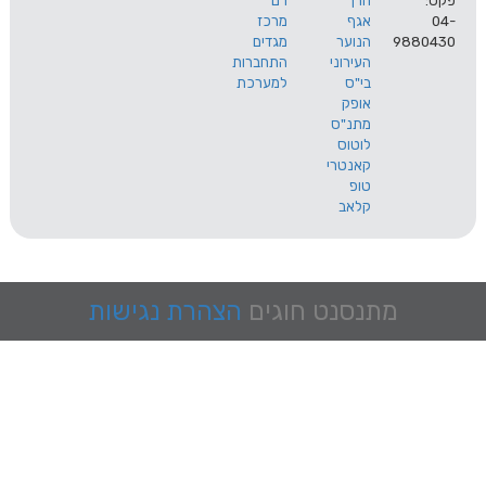
הרך
רם
אגף
מרכז
9
הנוער
מגדים
העירוני
התחברות
בי"ס
למערכת
אופק
מתנ"ס
לוטוס
קאנטרי
טופ
קלאב
מתנסנט
חוגים
הצהרת נגישות