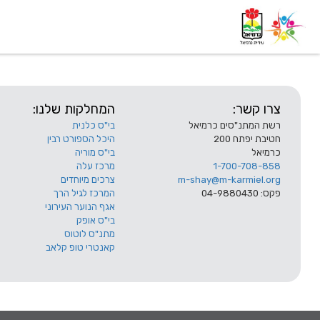
דף בית
אודות
השלוחות
צרו קשר:
המחלקות שלנו:
רשת המתנ"סים כרמיאל
בי"ס כלנית
חטיבת יפתח 200
היכל הספורט רבין
כרמיאל
בי"ס מוריה
1-700-708-858
מרכז עלה
m-shay@m-karmiel.org
צרכים מיוחדים
פקס: 04-9880430
המרכז לגיל הרך
אגף הנוער העירוני
בי"ס אופק
מתנ"ס לוטוס
קאנטרי טופ קלאב