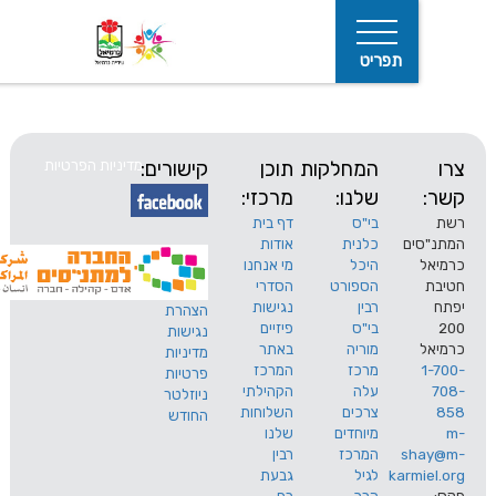
תפריט
המחלקות
תוכן
קישורים:
מדיניות הפרטיות
שלנו:
מרכזי:
בי"ס
דף בית
ים
כלנית
אודות
היכל
מי אנחנו
חיפוש
הספורט
הסדרי
רבין
נגישות
הצהרת
בי"ס
פיזיים
נגישות
מוריה
באתר
מדיניות
מרכז
המרכז
פרטיות
עלה
הקהילתי
ניוזלטר
צרכים
השלוחות
החודש
מיוחדים
שלנו
s
המרכז
רבין
karm
לגיל
גבעת