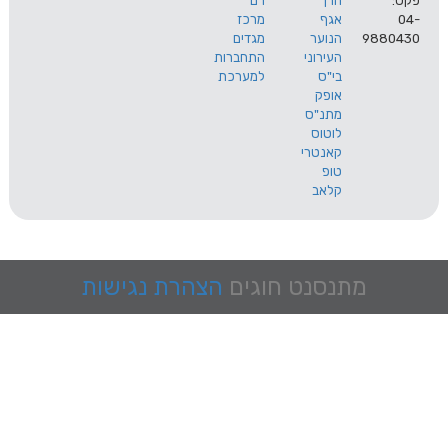
הרך
רם
אגף
מרכז
9
הנוער
מגדים
העירוני
התחברות
בי"ס
למערכת
אופק
מתנ"ס
לוטוס
קאנטרי
טופ
קלאב
מתנסנט
חוגים
הצהרת נגישות