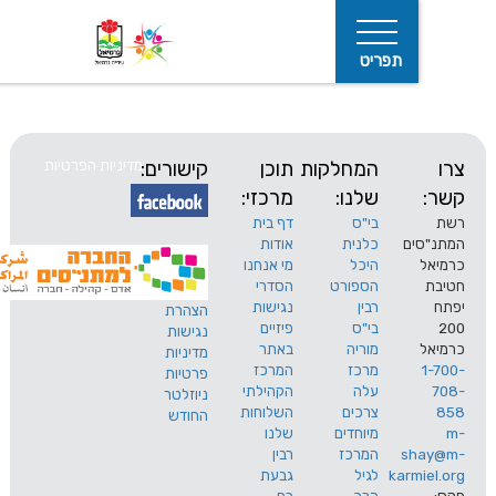
תפריט
המחלקות
תוכן
קישורים:
מדיניות הפרטיות
שלנו:
מרכזי:
בי"ס
דף בית
ים
כלנית
אודות
היכל
מי אנחנו
חיפוש
הספורט
הסדרי
רבין
נגישות
הצהרת
בי"ס
פיזיים
נגישות
מוריה
באתר
מדיניות
מרכז
המרכז
פרטיות
עלה
הקהילתי
ניוזלטר
צרכים
השלוחות
החודש
מיוחדים
שלנו
s
המרכז
רבין
karm
לגיל
גבעת