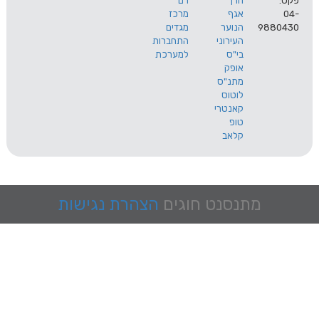
הרך
רם
אגף
מרכז
9
הנוער
מגדים
העירוני
התחברות
בי"ס
למערכת
אופק
מתנ"ס
לוטוס
קאנטרי
טופ
קלאב
מתנסנט
חוגים
הצהרת נגישות