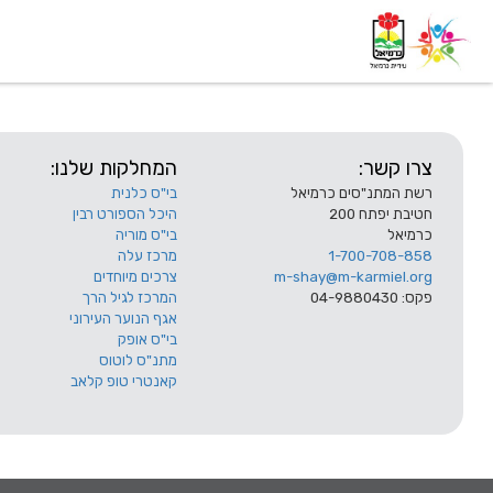
דף בית
אודות
השלוחות
צרו קשר:
המחלקות שלנו:
רשת המתנ"סים כרמיאל
בי"ס כלנית
חטיבת יפתח 200
היכל הספורט רבין
כרמיאל
בי"ס מוריה
1-700-708-858
מרכז עלה
m-shay@m-karmiel.org
צרכים מיוחדים
פקס: 04-9880430
המרכז לגיל הרך
אגף הנוער העירוני
בי"ס אופק
מתנ"ס לוטוס
קאנטרי טופ קלאב