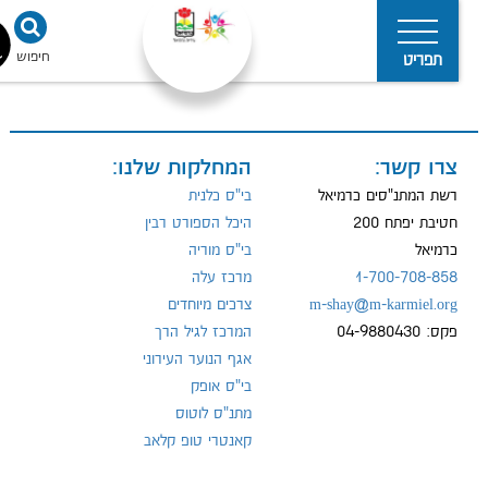
חיפוש
נגישו
תפריט
צרו קשר:
המחלקות שלנו:
מדיניות
הפרטיות
רשת המתנ"סים כרמיאל
בי"ס כלנית
חטיבת יפתח 200
היכל הספורט רבין
כרמיאל
בי"ס מוריה
1-700-708-858
מרכז עלה
m-shay@m-karmiel.org
צרכים מיוחדים
פקס: 04-9880430
המרכז לגיל הרך
אגף הנוער העירוני
בי"ס אופק
מתנ"ס לוטוס
קאנטרי טופ קלאב