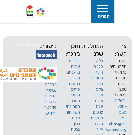
תפריט
המחלקות
תוכן
קישורים:
מדיניות הפרטיות
שלנו:
מרכזי:
בי"ס
דף בית
ים
כלנית
אודות
היכל
מי אנחנו
חיפוש
הספורט
הסדרי
רבין
נגישות
הצהרת
בי"ס
פיזיים
נגישות
מוריה
באתר
מדיניות
מרכז
המרכז
פרטיות
עלה
הקהילתי
ניוזלטר
צרכים
השלוחות
החודש
מיוחדים
שלנו
s
המרכז
רבין
karm
לגיל
גבעת