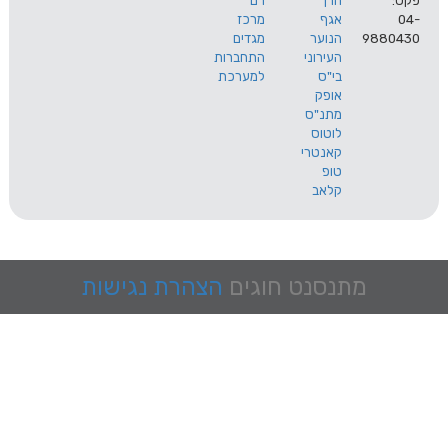
הרך
רם
אגף
מרכז
9
הנוער
מגדים
העירוני
התחברות
בי"ס
למערכת
אופק
מתנ"ס
לוטוס
קאנטרי
טופ
קלאב
מתנסנט
חוגים
הצהרת נגישות